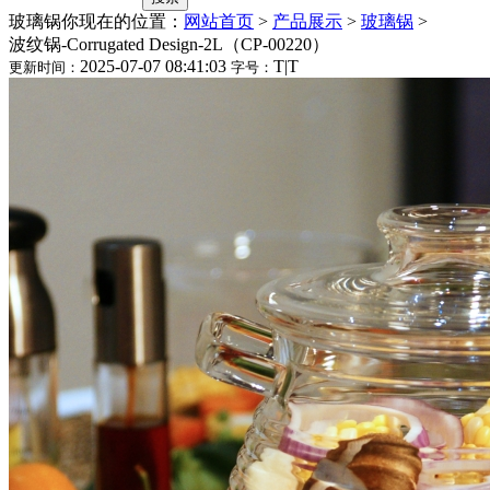
玻璃锅
你现在的位置：
网站首页
>
产品展示
>
玻璃锅
>
波纹锅-Corrugated Design-2L（CP-00220）
2025-07-07 08:41:03
T
|
T
更新时间：
字号：